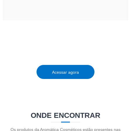
LOJA VIRTUAL
Acesse nossa loja para conhecer e adquirir os
produtos da Aromática Cosméticos.
Acessar agora
ONDE ENCONTRAR
Os produtos da Aromática Cosméticos estão presentes nas